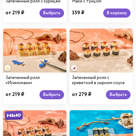
Запеченный ролл с курицей
Маки с тунцом
от 219
359
В корзину
Выбрать
i
i
Запеченный ролл
Запеченный ролл с
«Исиномаки»
креветкой в сырном соусе
от 219
от 279
Выбрать
Выбрать
i
i