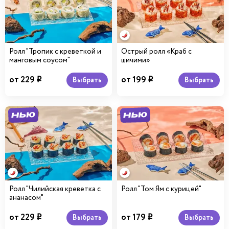
Ролл "Тропик с креветкой и
Острый ролл «Краб с
манговым соусом"
шичими»
от 229
от 199
Выбрать
Выбрать
i
i
Ролл "Чилийская креветка с
Ролл "Том Ям с курицей"
ананасом"
от 229
от 179
Выбрать
Выбрать
i
i