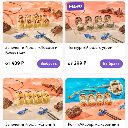
Запеченный ролл «Лосось и
Темпурный ролл с угрем
Креветка»
от 409
от 299
Выбрать
Выбрать
i
i
Запеченный ролл «Сырный
Ролл «Айсберг» с куриными