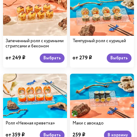
Запеченный ролл с куриными
Темпурный ролл с курицей
стрипсами и беконом
от 249
от 279
Выбрать
Выбрать
i
i
Ролл «Нежная креветка»
Маки с авокадо
от 359
259
В корзину
Выбрать
i
i