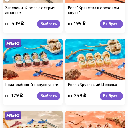
Запеченный ролл с острым
Ролл "Креветка в ореховом
лососем
соусе"
от 409
от 199
Выбрать
Выбрать
i
i
Ролл крабовый в соусе унаги
Ролл «Хрустящий Цезарь»
от 129
от 249
Выбрать
Выбрать
i
i