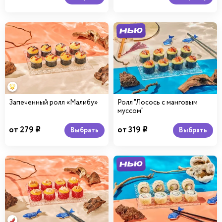
Запеченный ролл «Малибу»
Ролл "Лосось с манговым
муссом"
от 279
от 319
Выбрать
Выбрать
i
i