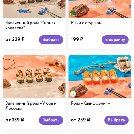
Запеченный ролл "Сырная
Маки с огурцом
креветка"
от 229
199
В корзину
Выбрать
i
i
Запеченный ролл «Угорь и
Ролл «Калифорния»
Лосось»
от 339
от 259
Выбрать
Выбрать
i
i