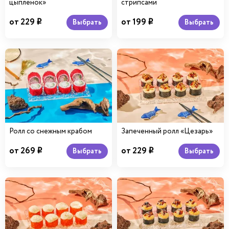
цыпленок»
стрипсами
от 229
от 199
Выбрать
Выбрать
i
i
Ролл со снежным крабом
Запеченный ролл «Цезарь»
от 269
от 229
Выбрать
Выбрать
i
i