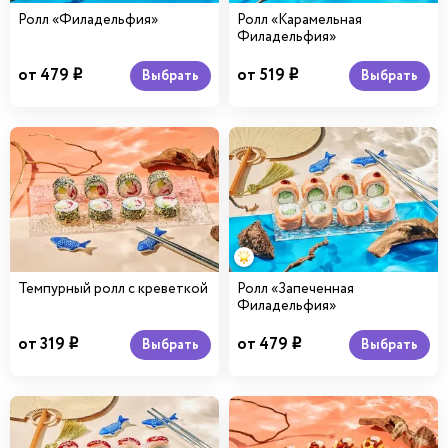
Ролл «Филадельфия»
Ролл «Карамельная
Филадельфия»
от 479
от 519
Выбрать
Выбрать
i
i
Темпурный ролл с креветкой
Ролл «Запеченная
Филадельфия»
от 319
от 479
Выбрать
Выбрать
i
i