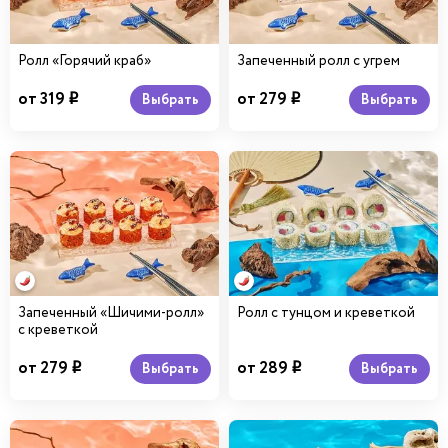
Ролл «Горячий краб»
Запеченный ролл с угрем
от 319
от 279
Выбрать
Выбрать
i
i
Запеченный «Шичими-ролл»
Ролл с тунцом и креветкой
с креветкой
от 279
от 289
Выбрать
Выбрать
i
i