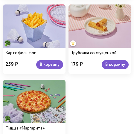
Картофель фри
Трубочка со сгущенкой
259
179
В корзину
В корзину
i
i
Пицца «Маргарита»