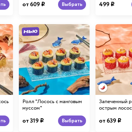
от 609
499
ть
Выбрать
i
i
сось
Ролл "Лосось с манговым
Запеченный р
муссом"
острым лосо
от 319
от 639
ть
Выбрать
i
i