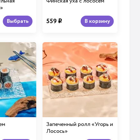
ельная
Финская уха с лососем
»
559
Выбрать
В корзину
i
ем
Запеченный ролл «Угорь и
Лосось»