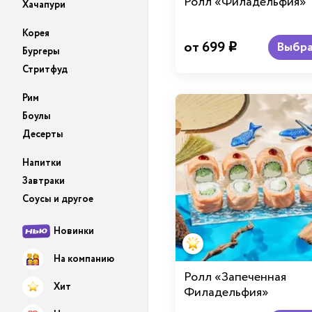
Ролл «Филадельфия»
Хачапури
Корея
от 699
Выбра
i
Бургеры
Стритфуд
Рим
Боулы
Десерты
Напитки
Завтраки
Соусы и другое
Новинки
На компанию
Ролл «Запеченная
Хит
Филадельфия»