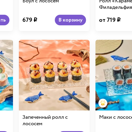
Боул с лососем
Ролл «Карам
Филадельфия
679
от 719
ть
В корзину
i
i
Запеченный ролл с
Маки с лосос
лососем