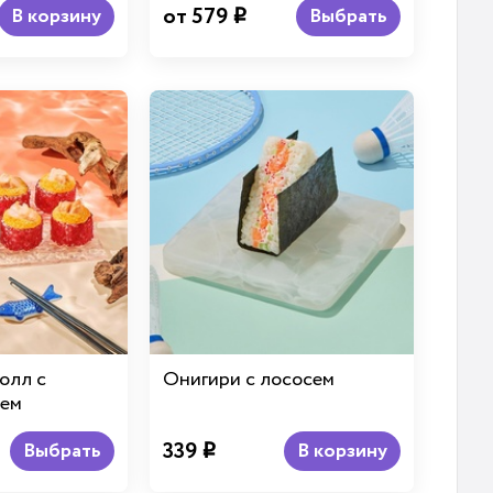
от 579
В корзину
Выбрать
i
олл с
Онигири с лососем
сем
339
Выбрать
В корзину
i