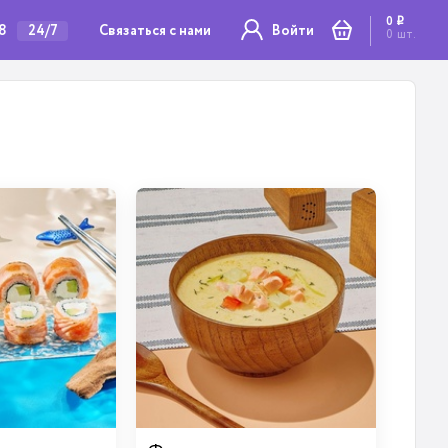
0
i
78
Связаться с нами
24/7
Войти
0
шт.