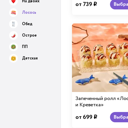
На двоих
от 739
Выбра
i
Лосось
Обед
Острое
ПП
Детская
Запеченный ролл «Ло
и Креветка»
от 699
Выбра
i