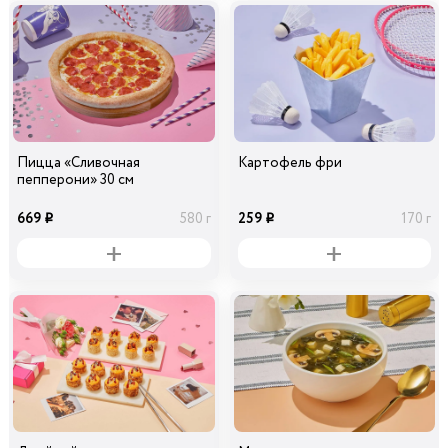
Пицца «Сливочная
Картофель фри
пепперони» 30 см
669
259
580 г
170 г
i
i