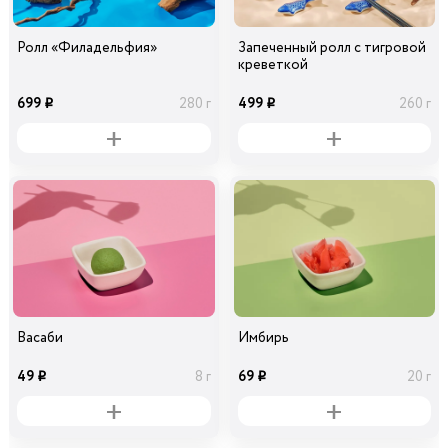
Ролл «Филадельфия»
Запеченный ролл с тигровой
креветкой
699
499
280 г
260 г
i
i
Васаби
Имбирь
49
69
8 г
20 г
i
i