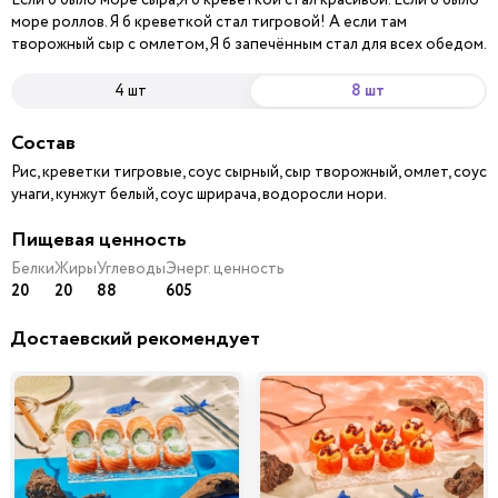
море роллов. Я б креветкой стал тигровой! А если там
творожный сыр с омлетом, Я б запечённым стал для всех обедом.
4 шт
8 шт
Состав
Рис, креветки тигровые, соус сырный, сыр творожный, омлет, соус
унаги, кунжут белый, соус шрирача, водоросли нори.
Пищевая ценность
Белки
Жиры
Углеводы
Энерг. ценность
20
20
88
605
Достаевский рекомендует