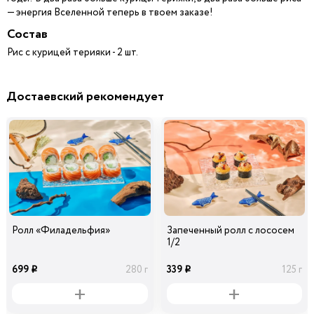
— энергия Вселенной теперь в твоем заказе!
Состав
Рис с курицей терияки - 2 шт.
Достаевский рекомендует
Ролл «Филадельфия»
Запеченный ролл с лососем
1/2
699
339
280 г
125 г
i
i