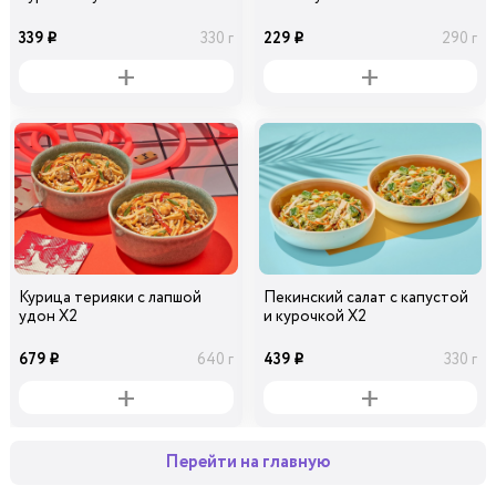
339
229
330 г
290 г
i
i
Курица терияки с лапшой
Пекинский салат с капустой
удон Х2
и курочкой Х2
679
439
640 г
330 г
i
i
Перейти на главную