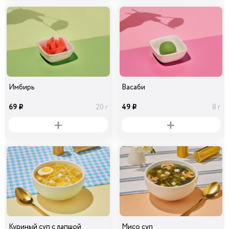
Имбирь
Васаби
69
49
20 г
8 г
i
i
Куриный суп с лапшой
Мисо суп