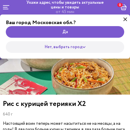
Укажи адрес, чтобы увидеть
актуальные
0
цены и товары
от 45 мин
Ваш город Московская обл.?
Комбо и
Роллы
сеты
Пицца
Супы
Закуски
Салаты
Горяч
Wok
Да
Нет, выбрать город
Рис с курицей терияки Х2
640 г
Настоящий воин теперь может насытиться не на месяцы, а на
годы! В два раза больше курицы терияки, в два раза больше риса