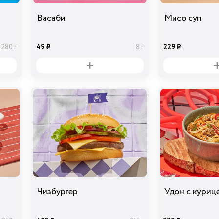
Васаби
Мисо суп
49
229
280 г
8 г
i
i
Чизбургер
Удон с куриц