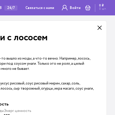
0
i
78
Связаться с нами
24/7
Войти
0
шт.
и с лососем
то вышло из моды, а что-то вечно. Например, лосось,
ри под соусом унаги. Только это не ролл, а целый
 много не бывает.
 уксус рисовый, соус рисовый мирин, сахар, соль,
лосось, сыр творожный, огурцы, икра масаго, соус унаги,
ость
ды
Энерг. ценность