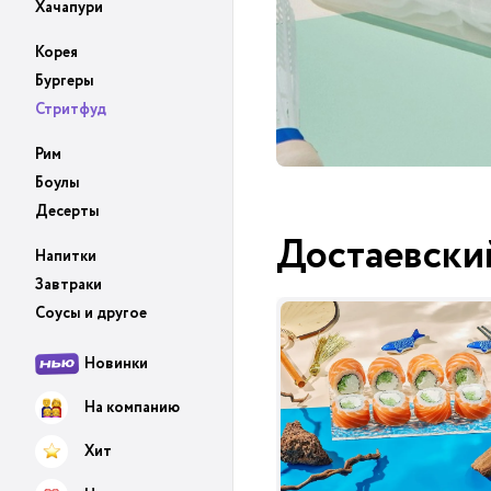
Хачапури
Корея
Бургеры
Стритфуд
Рим
Боулы
Десерты
Достаевски
Напитки
Завтраки
Соусы и другое
Новинки
На компанию
Хит