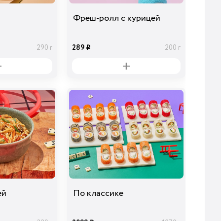
Фреш-ролл с курицей
289
290 г
200 г
i
ей
По классике