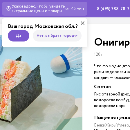
Укажи адрес, чтобы увидеть
от 45 мин
8 (495) 788-78-
актуальные
цены и товары
Ваш город Московская обл.?
Да
Нет, выбрать город
Онигир
120 г
Что-то модно, что-
рис и водоросли но
сэндвич — классики
Состав
Рис отварной (рис,
водоросли комбу), 
водоросли нори.
Пищевая ценн
Белки
Жиры
Углево