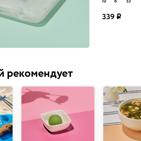
10
6
53
339
i
й рекомендует