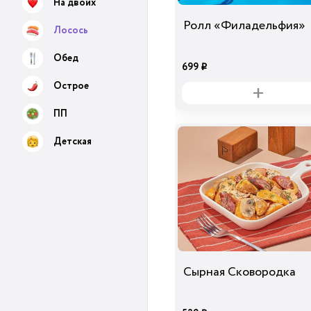
На двоих
Ролл «Филадельфия»
Лосось
Обед
699
i
Острое
ПП
Детская
Сырная Сковородка