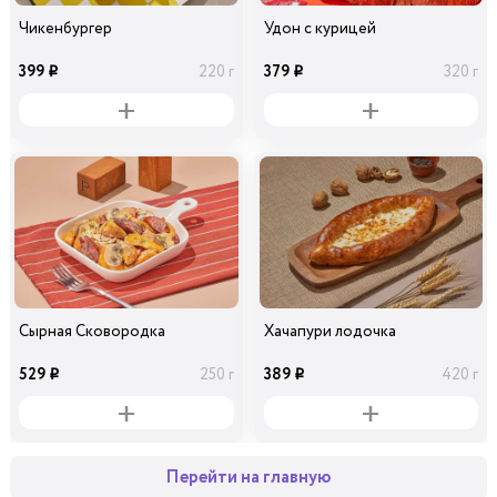
Чикенбургер
Удон с курицей
399
379
220 г
320 г
i
i
Сырная Сковородка
Хачапури лодочка
529
389
250 г
420 г
i
i
Перейти на главную