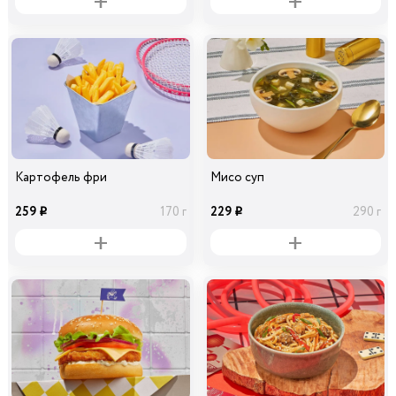
Картофель фри
Мисо суп
259
229
170 г
290 г
i
i