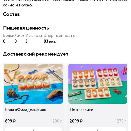
сочно и вкусно.
Состав
Пищевая ценность
Белки
Жиры
Углеводы
Энерг. ценность
0
8
3
83 ккал
Достаевский рекомендует
Ролл «Филадельфия»
По классике
699
2099
280 г
1270 г
i
i