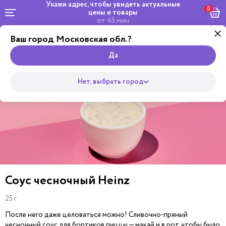
Укажи адрес, чтобы увидеть
актуальные
0
цены и товары
от 45 мин
Ваш город Московская обл.?
Комбо и
Роллы
сеты
Wok
Пицца
Супы
Закуски
Салаты
Горяч
Да
Нет, выбрать город
Соус чесночный Heinz
25 г
После него даже целоваться можно! Сливочно-пряный
чесночный соус для бортиков пиццы — макай и в рот, чтобы было