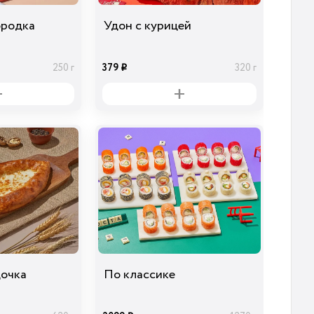
ородка
Удон с курицей
379
250 г
320 г
i
дочка
По классике