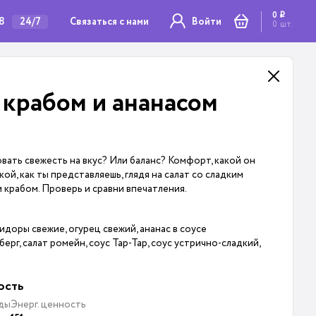
0
i
78
Связаться с нами
24/7
Войти
0
шт.
 крабом и ананасом
ать свежесть на вкус? Или баланс? Комфорт, какой он
ой, как ты представляешь, глядя на салат со сладким
 крабом. Проверь и сравни впечатления.
идоры свежие, огурец свежий, ананас в соусе
ерг, салат ромейн, соус Тар-Тар, соус устрично-сладкий,
ость
ды
Энерг. ценность