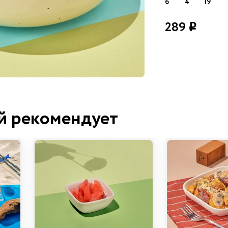
6
4
19
289
i
й рекомендует