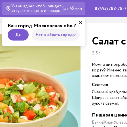
Укажи адрес, чтобы увидеть
от 45 мин
8 (495) 788-78-
актуальные
цены и товары
Ваш город Московская обл.?
Да
Нет, выбрать город
Салат с
215 г
Можно ли попробов
во рту? Именно так
ананасом и нежным
Состав
Снежный краб, пом
Шрирача,салат айсб
рукола свежая.
Пищевая ценн
Белки
Жиры
Углево