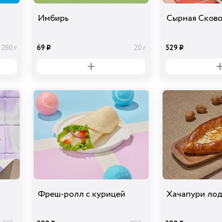
Имбирь
Сырная Сков
69
529
280 г
20 г
i
i
Фреш-ролл с курицей
Хачапури ло