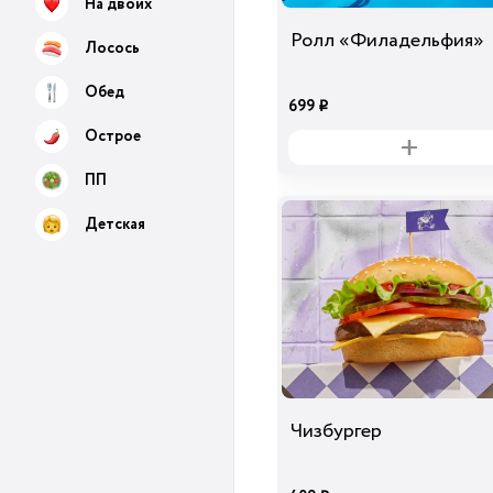
На двоих
Ролл «Филадельфия»
Лосось
Обед
699
i
Острое
ПП
Детская
Чизбургер