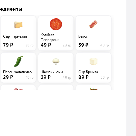
редиенты
Колбаса
Сыр Пармезан
Бекон
Пепперони
79
59
49
30 гр
40 гр
28 гр
i
i
i
Перец халапеньо
Шампиньоны
Сыр Брынза
29
29
89
10 гр
40 гр
50 гр
i
i
i
Лук
Колбаски
Помидоры
Карамелизирован
Охотничьи
ный
39
39
39
45 гр
40 гр
15 гр
i
i
i