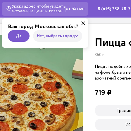
Укажи адрес, чтобы увидеть
от 45 мин
8 (495) 788-78-
актуальные
цены и товары
Ваш город Московская обл.?
Да
Нет, выбрать город
Пицца 
360 г
Пицца подобна хо
на фоне, брызги п
ароматный орегано
719
i
Тради
24