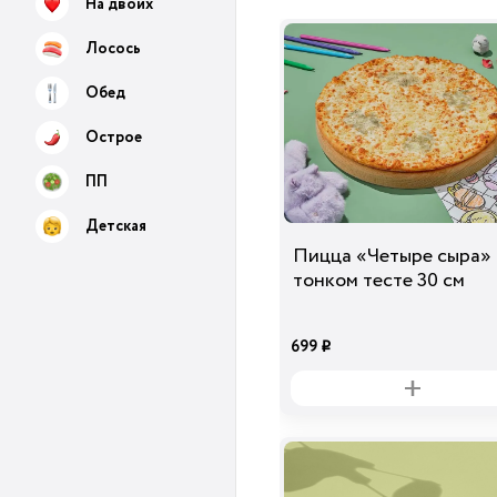
На двоих
Лосось
Обед
Острое
ПП
Детская
Пицца «Четыре сыра» 
тонком тесте 30 см
699
i