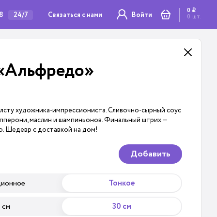
0
i
78
Связаться с нами
24/7
Войти
0
шт.
«Альфредо»
лсту художника-импрессиониста. Сливочно-сырный соус
епперони, маслин и шампиньонов. Финальный штрих —
. Шедевр с доставкой на дом!
Добавить
ционное
Тонкое
 см
30 см