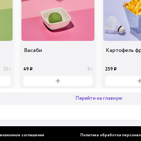
Васаби
Картофель ф
49
259
20 г
8 г
i
i
Перейти на главную
ензионное соглашение
Политика обработки персонал