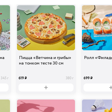
Маслины черные
б/к
39
20 гр
i
Сыр Дор-Блю
39
10 гр
i
на
Пицца «Ветчина и грибы»
Ролл «Филад
на тонком тесте 30 см
619
699
345 г
380 г
i
i