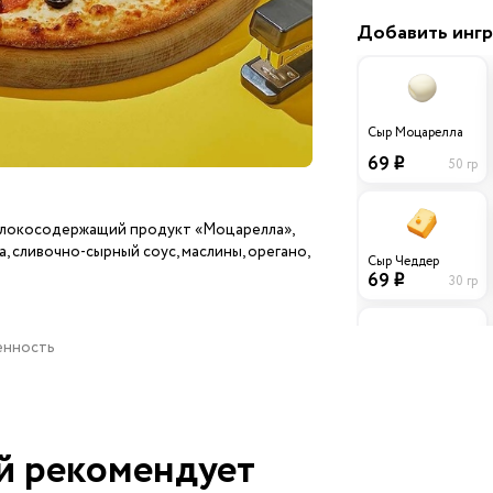
Добавить инг
Сыр Моцарелла
69
50 гр
i
олокосодержащий продукт «Моцарелла»,
, сливочно-сырный соус, маслины, орегано,
Сыр Чеддер
69
30 гр
i
ценность
Ветчина
29
40 гр
i
й рекомендует