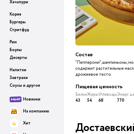
Хачапури
Корея
Бургеры
Стритфуд
Рим
Боулы
Состав
Десерты
"Пепперони", шампиньоны, м
содержит растительные масла
Напитки
дрожжевое тесто.
Завтраки
Соусы и другое
Пищевая ценность
Белки
Жиры
Углеводы
Энерг. 
Новинки
43
54
68
770
На компанию
Хит
Достаевски