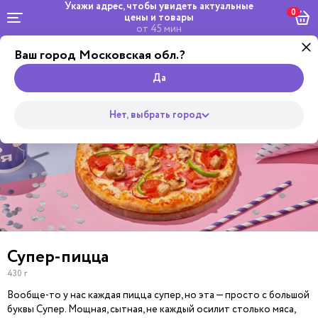
Укажи адрес, чтобы увидеть
актуальные
0
цены и товары
от 45 мин
Ваш город Московская обл.?
Комбо и
Роллы
сеты
Wok
Супы
Закуски
Салаты
Горяч
Пицца
Да
Нет, выбрать город
Супер-пицца
430 г
Вообще-то у нас каждая пицца супер, но эта — просто с большой
буквы Супер. Мощная, сытная, не каждый осилит столько мяса,