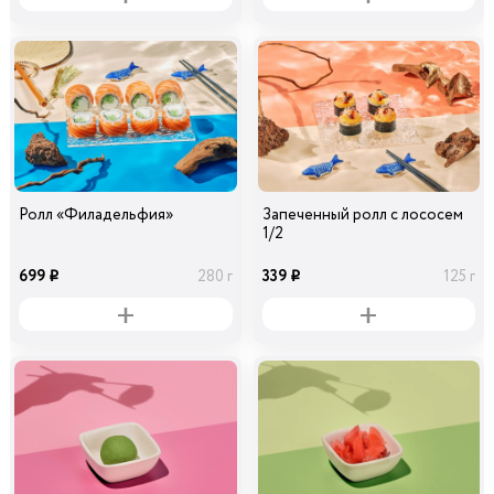
Перец болгарский
Кабачок
зеленый
29
39
50 гр
30 гр
i
i
Ролл «Филадельфия»
Запеченный ролл с лососем
1/2
699
339
280 г
125 г
i
i