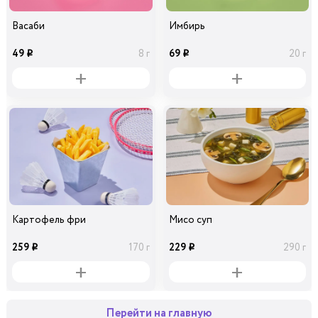
Васаби
Имбирь
49
69
8 г
20 г
i
i
Картофель фри
Мисо суп
259
229
170 г
290 г
i
i
Перейти на главную