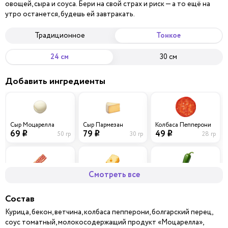
овощей, сыра и соуса. Бери на свой страх и риск — а то ещё на
утро останется, будешь ей завтракать.
Традиционное
Тонкое
24 см
30 см
Добавить ингредиенты
Сыр Моцарелла
Сыр Пармезан
Колбаса Пепперони
69
79
49
50 гр
30 гр
28 гр
i
i
i
Смотреть все
Бекон
Сыр Чеддер
Перец халапеньо
59
69
29
40 гр
30 гр
10 гр
i
i
i
Состав
Курица, бекон, ветчина, колбаса пепперони, болгарский перец,
соус томатный, молокосодержащий продукт «Моцарелла»,