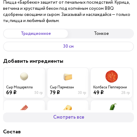
Пицца «Барбекю» защитит от печальных последствий. Курица,
ветчина и хрустящий бекон под копчёным соусом BBQ
сдобрены овощами и сыром. Заказывай и наслаждайся — только
ты, пицца и любимый фильм.
Традиционное
Тонкое
30 см
Добавить ингредиенты
Сыр Моцарелла
Сыр Пармезан
Колбаса Пепперони
69
79
49
50 гр
30 гр
28 гр
i
i
i
Смотреть все
Бекон
Сыр Чеддер
Перец халапеньо
59
69
29
40 гр
30 гр
10 гр
i
i
i
Состав