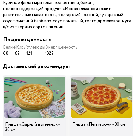
Куриное филе маринованное, ветчина, бекон,
молокосодержащий продукт «Моцарелла», содержит
растительные масла, перец болгарский красный, лук красный,
Шампиньоны
Сыр Брынза
Ветчина
29
89
29
соус томатный барбекю, соус томатный, тесто дрожжевое, мука
40 гр
50 гр
40 гр
i
i
i
в/с из твердых сортов пшеницы.
Пищевая ценность
Белки
Жиры
Углеводы
Энерг. ценность
Лук
Колбаски Охотничьи
Помидоры
Карамелизированны
80
67
121
1327
й
39
39
39
40 гр
45 гр
15 гр
i
i
i
Достаевский рекомендует
Ананасы
Огурцы
Маслины черные б/к
консервированные
маринованные
39
39
29
20 гр
40 гр
30 гр
i
i
i
Пицца «Сырный цыпленок»
Пицца «Пепперони» 30 см
Перец болгарский
Лук Красный
Сыр Дор-Блю
30 см
красный