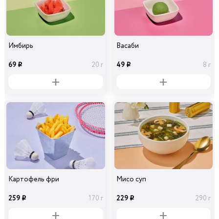
Имбирь
Васаби
69
49
20 г
8 г
i
i
Картофель фри
Мисо суп
259
229
170 г
290 г
i
i