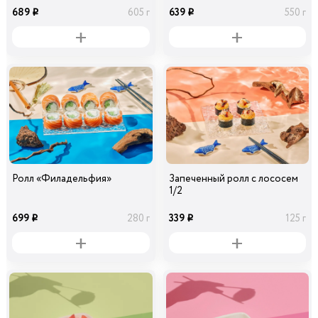
29
39
39
20 гр
10 гр
30 гр
i
i
i
689
639
605 г
550 г
i
i
Перец болгарский
Кабачок
зеленый
29
39
50 гр
30 гр
i
i
Ролл «Филадельфия»
Запеченный ролл с лососем
1/2
699
339
280 г
125 г
i
i