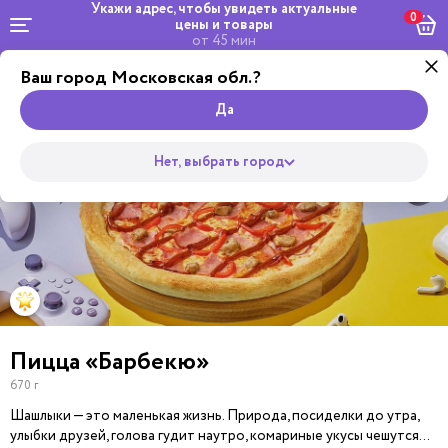
Укажи адрес, чтобы увидеть
актуальные
0
цены и товары
от 45 мин
Ваш город Московская обл.?
Комбо и
Роллы
сеты
Wok
Супы
Закуски
Салаты
Горяч
Пицца
Да
Нет, выбрать город
Пицца «Барбекю»
670 г
Шашлыки — это маленькая жизнь. Природа, посиделки до утра,
улыбки друзей, голова гудит наутро, комариные укусы чешутся…