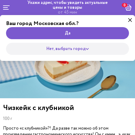
Укажи адрес, чтобы увидеть
актуальные
0
цены и товары
от 45 мин
Ваш город Московская обл.?
Комбо и
Роллы
сеты
Wok
Пицца
Супы
Закуски
Салаты
Горяч
Да
Нет, выбрать город
Чизкейк с клубникой
100 г
Просто «с клубникой»?! Да разве так можно об этом
произведении гастрономического искусства! Он с «ммм…», «как