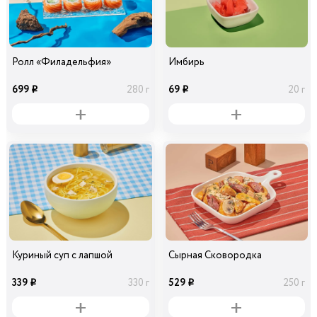
Ролл «Филадельфия»
Имбирь
699
69
280 г
20 г
i
i
Куриный суп с лапшой
Сырная Сковородка
339
529
330 г
250 г
i
i