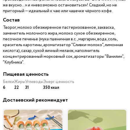
же вкусно…» и «невозможно остановиться»! Сладкий, но не
приторный — идеальный к чаю или чашечке чёрного кофе.
Состав
Творог, молоко обезжиренное пастеризованное, закваска,
заменитель молочного жира, молоко сухое обезжиренное,
песочное печенье (мука пшеничная в.с., маргарин, вода, соль,
краситель каротины, ароматизатор "Сливки-молоко", лимонная
кислота), сахар, сухой яичный меланж, наполнитель
концентрированный морковный сок, ароматизаторы "Ванилин",
"Клубника".
Пищевая ценность
Белки
Жиры
Углеводы
Энерг. ценность
6
22
31
350 ккал
Достаевский рекомендует