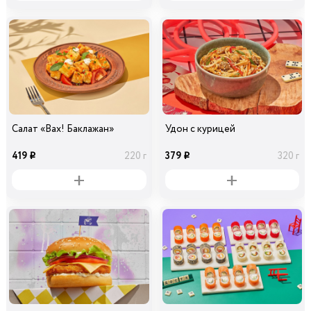
Салат «Вах! Баклажан»
Удон с курицей
419
379
220 г
320 г
i
i